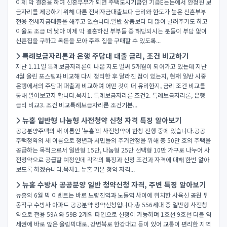
이제 막 결혼을 하여 신혼부부가 되면 주택도시기금인 기금E든든에서 안정된 보
금자리를 제공하기 위해 다른 전세자금대출보다 금리와 한도가 높은 신혼부부
전용 전세자금대출을 해주고 있습니다.일반 상품보다 더 많이 빌려주기도 하고
이율도 조금 더 낮아 이제 막 결혼하신 부부들 중 해당되시는 분들이 부담 없이
신혼집을 구하고 목돈을 모아 주후 집을 구매할 수 있도록...
특례보금자리론과 은행 주담대 대출 금리, 조건 비교하기
지난 1.11일 특례보금자리론이 나온 지도 벌써 5개월이 되어가고 있는데 지난
4월 올린 포스팅과 비교해 다시 정리한 후 달라진 점이 있는지, 현재 일반 시중
은행에서의 주담대 대출과 비교하여 어떤 것이 더 유리한지, 금리 조건 비교를
통해 알아보고자 합니다.목차1. 특례보금자리론 조건2. 특례보금자리론, 은행
금리 비교3. 조건 비교특례보금자리론 조건기본...
뉴홈 일반형 나눔형 사전청약 신청 자격 특징 알아보기
공공분양주택의 새 이름인 '뉴홈'의 사전청약이 한창 진행 중에 있습니다.공공
주택청약의 새 이름으로 청년과 서민들의 주거안정을 위해 총 50만 호의 주택을
공급하는 목적으로서 일반형 15만, 나눔형 25만 선택형 10만 가구로 나누어 사
전청약으로 공급할 예정인데 각각의 특징과 신청 조건과 자격에 대해 한번 알아
보도록 하겠습니다.목차1. 뉴홈 기본 청약 자격...
뉴홈 수방사 공공분양 일반 청약신청 자격, 주변 특징 알아보기
뉴홈의 6월 빅 이벤트는 바로 노량진역과 노들역 사이에 위치한 사육신 공원 뒤
동작구 수방사 아파트 공공분약 청약신청입니다.총 556세대 중 일반형 사전청
약으로 전용 59A 와 59B 2개의 타입으로 신청이 가능하며 1호선 9호선 더블 역
세권에 바로 앞은 올림픽대로, 강변북로 한강대교 등이 있어 교통이 편리한 지역