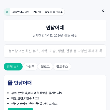
홈
무료만남사이트
케이팁
뉴토끼 최신주소
만남어때
실시간 업데이트: 2026년 08월 09일
정보창고는 최신 뉴스, 과학, 기술, 생활, 건강 등 다양한 주제에 대
한 신뢰성 있는 정보를 제공하는 온라인 자료실입니다.
전체 보기
마인두
블로그
플로우스
만남어때
무료 선언! 남,녀의 리얼상황을 즐기는 채팅!
비밀,안전,회원수 최고!
만남어때에서 진짜 만남을 가져보세요.